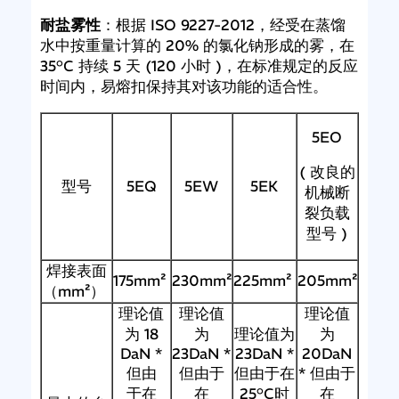
耐盐雾性
：根据 ISO 9227-2012，经受在蒸馏
水中按重量计算的 20% 的氯化钠形成的雾，在
35°C 持续 5 天 (120 小时 )，在标准规定的反应
时间内，易熔扣保持其对该功能的适合性。
5EO
( 改良的
型号
5EQ
5EW
5EK
机械断
裂负载
型号 )
焊接表面
175mm²
230mm²
225mm²
205mm²
（mm²）
理论值
理论值
理论值
为 18
为
理论值为
为
DaN *
23DaN *
23DaN *
20DaN
但由
但由于
但由于在
* 但由于
于在
在
25°C时
在