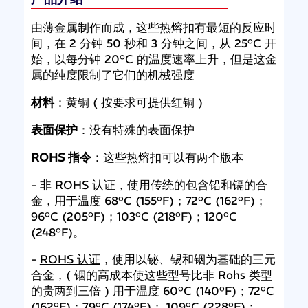
由薄金属制作而成，这些热熔扣有最短的反应时
间，在 2 分钟 50 秒和 3 分钟之间，从 25°C 开
始，以每分钟 20°C 的温度速率上升，但是这金
属的纯度限制了它们的机械强度
材料
：黄铜 ( 按要求可提供红铜 )
表面保护
：没有特殊的表面保护
ROHS 指令
：这些热熔扣可以有两个版本
-
非 ROHS 认证
，使用传统的包含铅和镉的合
金，用于温度 68°C (155°F)；72°C (162°F)；
96°C (205°F)；103°C (218°F)；120°C
(248°F)。
-
ROHS 认证
，使用以铋、锡和铟为基础的三元
合金，( 铟的高成本使这些型号比非 Rohs 类型
的贵两到三倍 ) 用于温度 60°C (140°F)；72°C
(162°F)；79°C (174°F)； 109°C (228°F)；