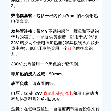
螺纹
：1½"BSPP (ISO 228) 和公制螺纹 M45 ×
2。
热电偶套管
：包括一根内径为7mm 的不锈钢热
电偶套管。
发热管连接
：带M4 不锈钢螺丝、螺母和不锈钢
垫片的端子。一起提供黄铜带，以用于从12V 到
24V 转换两个低电压加热器( 将其接线从并联变
成串联)。低电压发热管用一个
红
色
的护套识
别。
230V 发热管用一个黑色的护套识别。
非加热的浸入区域
：50mm。
表面负载
：请查看图纸。
电压
：12 或 24V
直流
电
或交流
电
和用于辅助功
率加热器型号的单相230V。
注意
：在低电压通过一台温度调节装置设备来转