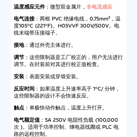
温度感应元件
：微型双金属片，
非电流感应
电气连接
：两根 PVC 绝缘电线，0.75mm²，温
度105°C (221°F)。H05VVF 300V/500V。电
线末端带压接端子。
接地
：通过外壳主体进行。
调节
：这些限制器是工厂校正的，用户无法进行
调节。在封装前对其进行校正值检查。
安装
：表面安装或穿墙安装。
反应时间
：如果温度上升速率高于 1°C/ 分钟，
这些限制器的设计不会快速反应。
触点
：单极快动作触点，温度上升打开。
电气额定值
：5A 250V 电阻性负载 (100,000
次 )。适用于功率控制、继电器线圈或 PLC 电
路的远程控制。